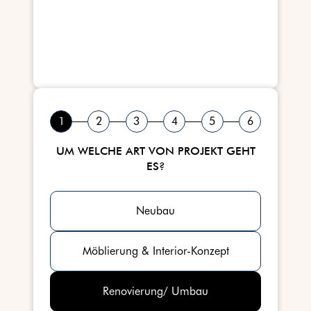
1
2
3
4
5
6
UM WELCHE ART VON PROJEKT GEHT
ES?
Neubau
Möblierung & Interior-Konzept
Renovierung/ Umbau